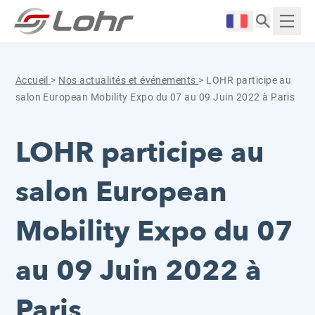
Aller directement au contenu
Panneau de gestion des cookies
Langue :
Affich
Accueil
>
Nos actualités et événements
>
LOHR participe au
salon European Mobility Expo du 07 au 09 Juin 2022 à Paris
LOHR participe au
salon European
Mobility Expo du 07
au 09 Juin 2022 à
Paris