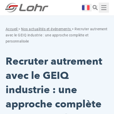
Aller directement au contenu
Panneau de gestion des cookies
Langue :
Affich
Accueil
>
Nos actualités et événements
>
Recruter autrement
avec le GEIQ industrie : une approche complète et
personnalisée
Recruter autrement
avec le GEIQ
industrie : une
approche complète