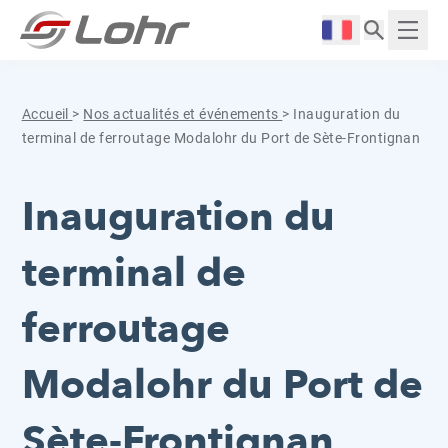
Aller directement au contenu
Panneau de gestion des cookies
Langue :
Affich
Accueil
>
Nos actualités et événements
>
Inauguration du
terminal de ferroutage Modalohr du Port de Sète-Frontignan
Inauguration du
terminal de
ferroutage
Modalohr du Port de
Sète-Frontignan