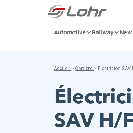
Aller directement au contenu
Panneau de gestion des cookies
Automotive
Railway
New 
Accueil
>
Carrière
>
Électricien SAV
Électric
SAV H/