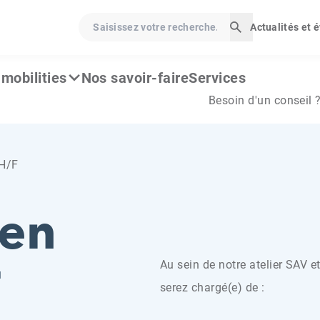
Saisissez votre recherche…
Actualités et
Lancer la rech
mobilities
Nos savoir-faire
Services
Besoin d'un conseil 
 H/F
ien
F
Au sein de notre atelier SAV e
serez chargé(e) de :