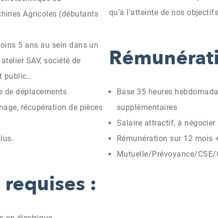
qu’à l’atteinte de nos objectif
ines Agricoles (débutants
oins 5 ans au sein dans un
Rémunérati
atelier SAV, société de
t public…
re de déplacements
Base 35 heures hebdomadai
nage, récupération de pièces
supplémentaires
Salaire attractif, à négocie
lus.
Rémunération sur 12 mois +
Mutuelle/Prévoyance/CSE/
requises :
 en électrique