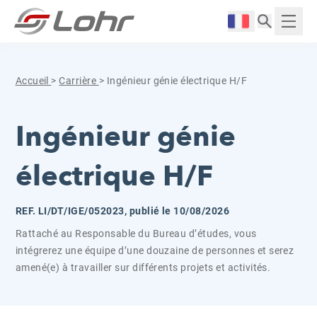
Aller directement au contenu
Panneau de gestion des cookies
Langue :
Affich
Accueil
>
Carrière
>
Ingénieur génie électrique H/F
Ingénieur génie
électrique H/F
REF. LI/DT/IGE/052023, publié le 10/08/2026
Rattaché au Responsable du Bureau d’études, vous
intégrerez une équipe d’une douzaine de personnes et serez
amené(e) à travailler sur différents projets et activités.