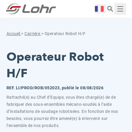
Aller directement au contenu
Panneau de gestion des cookies
Langue :
Affich
Accueil
>
Carrière
>
Operateur Robot H/F
Operateur Robot
H/F
REF. LI/PROD/ROB/052023, publié le 08/08/2026
Rattaché(e) au Chef d’Equipe, vous êtes chargé(e) de de
fabriquer des sous-ensembles mécano-soudés à l’aide
d’installations de soudage robotisées. En fonction de nos
besoins, vous pourrez être amené(e) à intervenir sur
l’ensemble de nos produits.