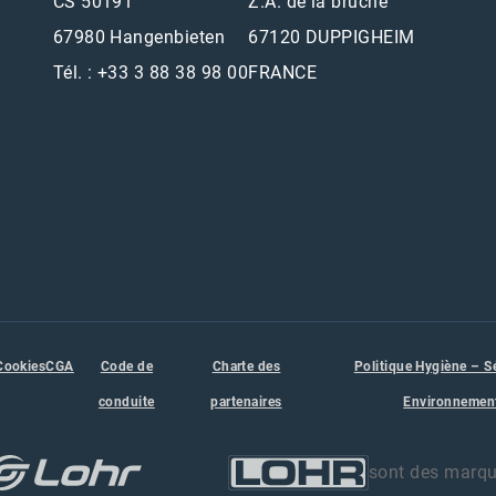
CS 50191
Z.A. de la bruche
67980 Hangenbieten
67120 DUPPIGHEIM
Tél. : +33 3 88 38 98 00
FRANCE
Cookies
CGA
Code de
Charte des
Politique Hygiène – S
conduite
partenaires
Environnemen
sont des marq