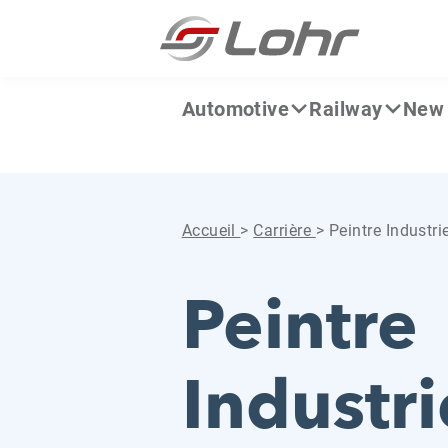
Aller directement au contenu
Panneau de gestion des cookies
Automotive
Railway
New 
Accueil
>
Carrière
>
Peintre Industri
Peintre
Industri