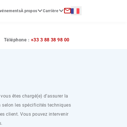
Langue :
 événements
À propos
Carrière
erche
Contact
?
Téléphone :
+33 3 88 38 98 00
 vous êtes chargé(e) d’assurer la
 selon les spécificités techniques
ges client. Vous pouvez intervenir
s.