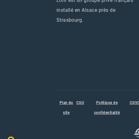
Lohr est un groupe privé français
installé en Alsace près de
Strasbourg.
Plan du
CGU
Politique de
CGV
site
confidentialité