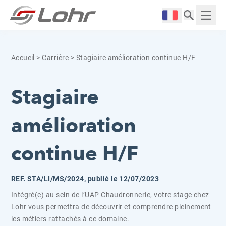
Aller directement au contenu
Panneau de gestion des cookies
Langue :
Affich
Accueil
>
Carrière
>
Stagiaire amélioration continue H/F
Stagiaire
amélioration
continue H/F
REF. STA/LI/MS/2024, publié le 12/07/2023
Intégré(e) au sein de l’UAP Chaudronnerie, votre stage chez
Lohr vous permettra de découvrir et comprendre pleinement
les métiers rattachés à ce domaine.