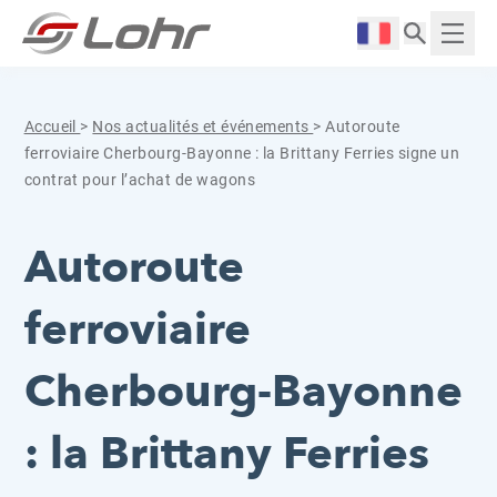
Aller directement au contenu
Panneau de gestion des cookies
Langue :
Affich
Accueil
>
Nos actualités et événements
>
Autoroute
ferroviaire Cherbourg-Bayonne : la Brittany Ferries signe un
contrat pour l’achat de wagons
Autoroute
ferroviaire
Cherbourg-Bayonne
: la Brittany Ferries