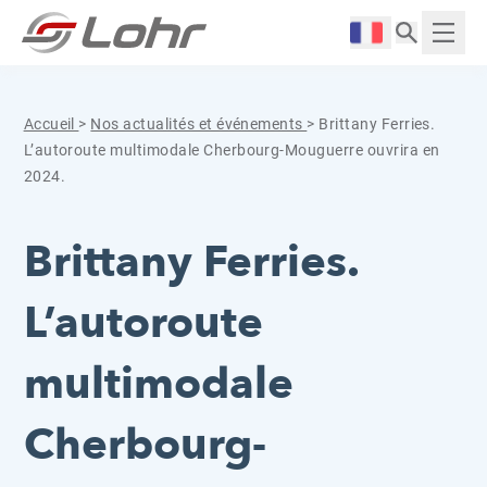
Aller directement au contenu
Panneau de gestion des cookies
Langue :
Affich
Accueil
>
Nos actualités et événements
>
Brittany Ferries.
L’autoroute multimodale Cherbourg-Mouguerre ouvrira en
2024.
Brittany Ferries.
L’autoroute
multimodale
Cherbourg-