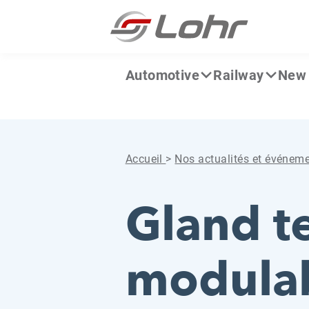
Aller directement au contenu
Panneau de gestion des cookies
Automotive
Railway
New 
Accueil
>
Nos actualités et événem
Gland t
modula