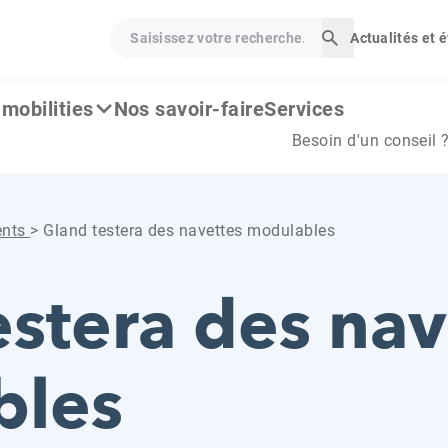
Saisissez votre recherche…
Actualités et
Lancer la rech
mobilities
Nos savoir-faire
Services
Besoin d'un conseil 
ents
>
Gland testera des navettes modulables
estera des nav
bles