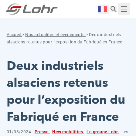
Aller directement au contenu
Panneau de gestion des cookies
Langue :
Affich
Accueil
>
Nos actualités et événements
>
Deux industriels
alsaciens retenus pour l’exposition du Fabriqué en France
Deux industriels
alsaciens retenus
pour l’exposition du
Fabriqué en France
01/08/2024 -
Presse
-
New mobilities
-
Le groupe Lohr
- Les