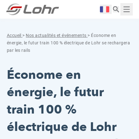
Aller directement au contenu
Panneau de gestion des cookies
Langue :
Affich
Accueil
>
Nos actualités et événements
>
Économe en
énergie, le futur train 100 % électrique de Lohr se rechargera
par les rails
Économe en
énergie, le futur
train 100 %
électrique de Lohr