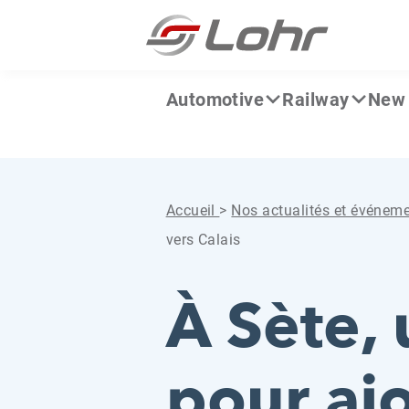
Aller directement au contenu
Panneau de gestion des cookies
Automotive
Railway
New 
Accueil
>
Nos actualités et événem
vers Calais
À Sète,
pour ajo