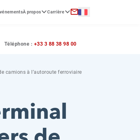
Langue :
 événements
À propos
Carrière
erche
Contact
?
Téléphone :
+33 3 88 38 98 00
de camions à l’autoroute ferroviaire
erminal
ers de