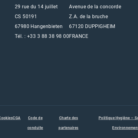
29 rue du 14 juillet
Avenue de la concorde
CS 50191
Z.A. de la bruche
67980 Hangenbieten
67120 DUPPIGHEIM
Tél. : +33 3 88 38 98 00
FRANCE
Cookies
CGA
Code de
Charte des
Politique Hygiène – S
conduite
partenaires
Environnemen