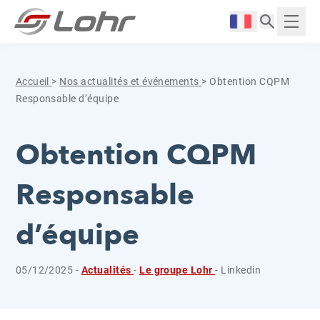
Aller directement au contenu
Panneau de gestion des cookies
Langue :
Affich
Accueil
>
Nos actualités et événements
>
Obtention CQPM
Responsable d’équipe
Obtention CQPM
Responsable
d’équipe
05/12/2025 -
Actualités
-
Le groupe Lohr
- Linkedin