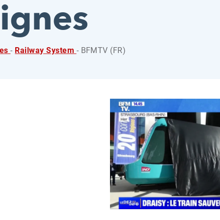
lignes
ies
-
Railway System
- BFMTV (FR)