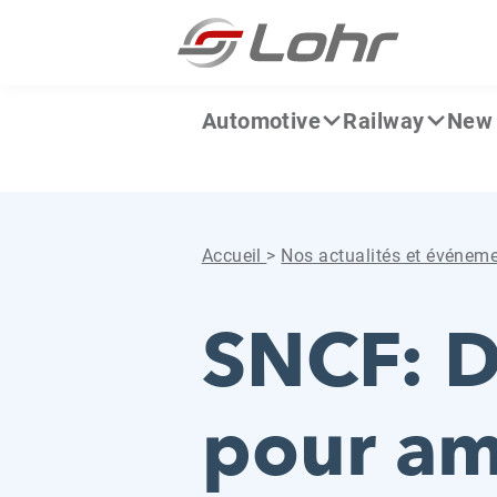
Aller directement au contenu
Panneau de gestion des cookies
Automotive
Railway
New 
Accueil
>
Nos actualités et événem
SNCF: Dr
pour am