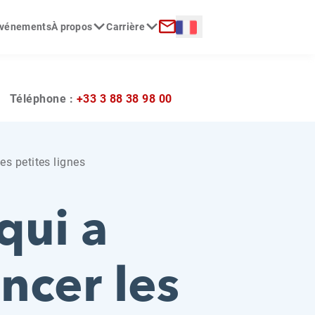
Langue :
 événements
À propos
Carrière
erche
Contact
?
Téléphone :
+33 3 88 38 98 00
es petites lignes
qui a
ncer les